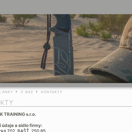
LÁNKY
O NÁS
KONTAKTY
AKTY
 TRAINING s.r.o.
 údaje a sídlo firmy:
cká 702, BAŠŤ, 250 85