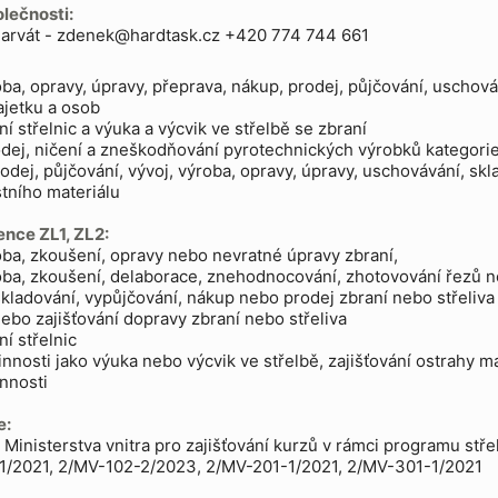
lečnosti:
arvát - zdenek@hardtask.cz +420 774 744 661
oba, opravy, úpravy, přeprava, nákup, prodej, půjčování, uschováv
jetku a osob
í střelnic a výuka a výcvik ve střelbě se zbraní
dej, ničení a zneškodňování pyrotechnických výrobků kategorie
odej, půjčování, vývoj, výroba, opravy, úpravy, uschovávání, sk
tního materiálu
cence ZL1, ZL2:
oba, zkoušení, opravy nebo nevratné úpravy zbraní,
oba, zkoušení, delaborace, znehodnocování, zhotovování řezů ne
kladování, vypůjčování, nákup nebo prodej zbraní nebo střeliva
ebo zajišťování dopravy zbraní nebo střeliva
í střelnic
činnosti jako výuka nebo výcvik ve střelbě, zajišťování ostrahy 
nnosti
e:
 Ministerstva vnitra pro zajišťování kurzů v rámci programu stř
1/2021, 2/MV-102-2/2023, 2/MV-201-1/2021, 2/MV-301-1/2021