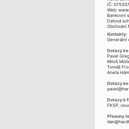
IČ: 07530
Web: www.
Bankovní 
Datová sch
Obchodní f
Kontakty:
Generální 
Dotazy ke
Pavel Gre
Miloš Müll
Tomáš Fro
Aneta Hám
Dotazy k
pavel@har
Dotazy k f
FKSP, vouc
Přesuny te
dan@hardt