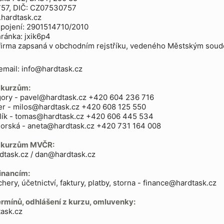
757, DIČ: CZ07530757
hardtask.cz
spojení: 2901514710/2010
ránka: jxik6p4
irma zapsaná v obchodním rejstříku, vedeného Městským soude
email: info@hardtask.cz
 kurzům:
gory - pavel@hardtask.cz +420 604 236 716
er - milos@hardtask.cz +420 608 125 550
lík - tomas@hardtask.cz +420 606 445 534
orská - aneta@hardtask.cz +420 731 164 008
e kurzům MVČR:
dtask.cz / dan@hardtask.cz
inancím:
hery, účetnictví, faktury, platby, storna - finance@hardtask.cz
rmínů, odhlášení z kurzu, omluvenky:
ask.cz