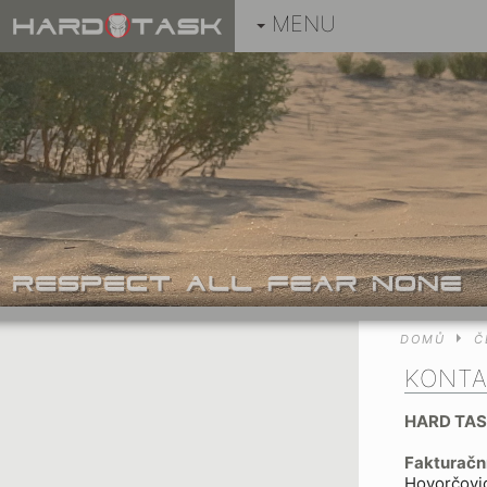
MENU
DOMŮ
Č
KONT
HARD TASK
Fakturační
Hovorčovi