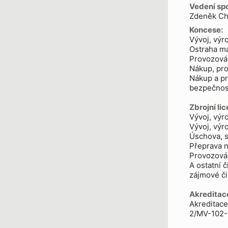
Vedení spo
Zdeněk Ch
Koncese:
Vývoj, výr
Ostraha ma
Provozován
Nákup, pro
Nákup a pr
bezpečnos
Zbrojní li
Vývoj, výr
Vývoj, výr
Úschova, s
Přeprava n
Provozován
A ostatní 
zájmové či
Akreditac
Akreditace
2/MV-102-