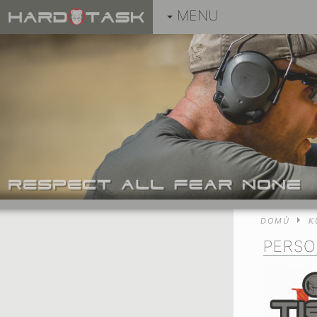
MENU
DOMŮ
K
PERSO