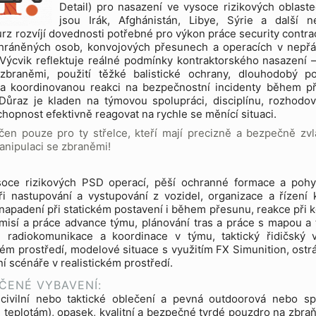
Detail) pro nasazení ve vysoce rizikových oblaste
jsou Irák, Afghánistán, Libye, Sýrie a další ne
urz rozvíjí dovednosti potřebné pro výkon práce security contrac
hráněných osob, konvojových přesunech a operacích v nepř
 Výcvik reflektuje reálné podmínky kontraktorského nasazení –
zbraněmi, použití těžké balistické ochrany, dlouhodobý p
 a koordinovanou reakci na bezpečnostní incidenty během p
 Důraz je kladen na týmovou spolupráci, disciplínu, rozhodo
chopnost efektivně reagovat na rychle se měnící situaci.
čen pouze pro ty střelce, kteří mají precizně a bezpečně zv
anipulaci se zbraněmi!
soce rizikových PSD operací, pěší ochranné formace a poh
i nastupování a vystupování z vozidel, organizace a řízení 
napadení při statickém postavení i během přesunu, reakce při k
misí a práce advance týmu, plánování tras a práce s mapou a 
 radiokomunikace a koordinace v týmu, taktický řidičský 
ém prostředí, modelové situace s využitím FX Simunition, ostrá
í scénáře v realistickém prostředí.
ČENÉ VYBAVENÍ:
civilní nebo taktické oblečení a pevná outdoorová nebo sp
teplotám), opasek, kvalitní a bezpečné tvrdé pouzdro na zbraň 