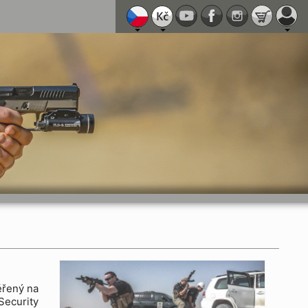
L
ěřený na
Security