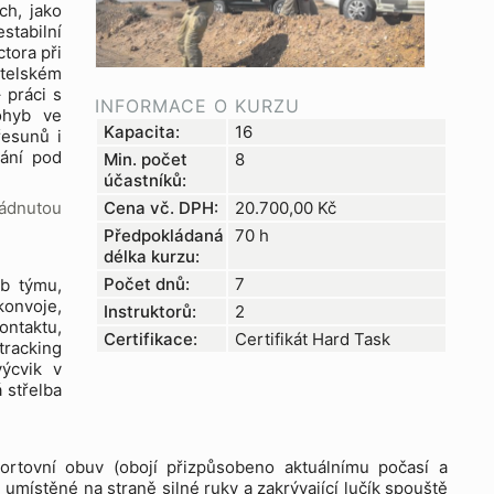
ch, jako
stabilní
tora při
átelském
 práci s
INFORMACE O KURZU
ohyb ve
Kapacita:
16
řesunů i
vání pod
Min. počet
8
účastníků:
ládnutou
Cena vč. DPH:
20.700,00
Kč
Předpokládaná
70 h
délka kurzu:
Počet dnů:
7
yb týmu,
konvoje,
Instruktorů:
2
ontaktu,
Certifikace:
Certifikát Hard Task
tracking
výcvik v
 střelba
ortovní obuv (obojí přizpůsobeno aktuálnímu počasí a
umístěné na straně silné ruky a zakrývající lučík spouště