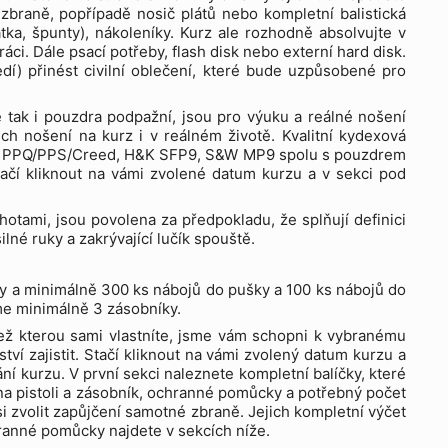
zbraně, popřípadě nosič plátů nebo kompletní balistická
tka, špunty), nákoleníky. Kurz ale rozhodně absolvujte v
i. Dále psací potřeby, flash disk nebo externí hard disk.
í) přinést civilní oblečení, které bude uzpůsobené pro
 tak i pouzdra podpažní, jsou pro výuku a reálné nošení
ch nošení na kurz i v reálném životě. Kvalitní kydexová
her PPQ/PPS/Creed, H&K SFP9, S&W MP9 spolu s pouzdrem
ačí kliknout na vámi zvolené datum kurzu a v sekci pod
otami, jsou povolena za předpokladu, že splňují definici
né ruky a zakrývající lučík spouště.
ky a minimálně 300 ks nábojů do pušky a 100 ks nábojů do
me minimálně 3 zásobníky.
než kterou sami vlastníte, jsme vám schopni k vybranému
ství zajistit. Stačí kliknout na vámi zvolený datum kurzu a
 kurzu. V první sekci naleznete kompletní balíčky, které
na pistoli a zásobník, ochranné pomůcky a potřebný počet
 si zvolit zapůjčení samotné zbraně. Jejich kompletní výčet
hranné pomůcky najdete v sekcích níže.