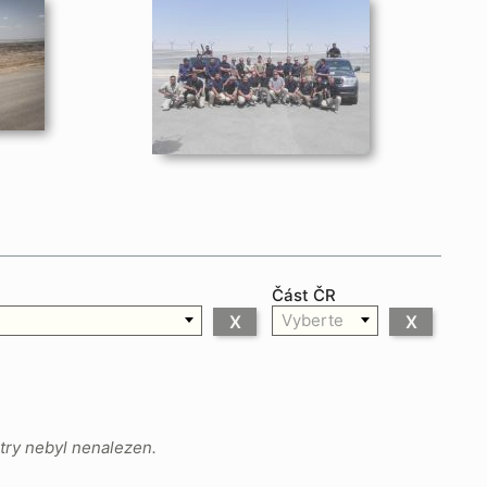
Část ČR
Vyberte
X
X
try nebyl nenalezen.