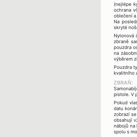
(nejlépe k
ochrana vč
oblečení a
Na posled
skryté noš
Nylonová č
zbraně sam
pouzdra o
na zásobn
výběrem z
Pouzdra ty
kvalitního
ZBRAŇ:
Samonabíje
pistole. V
Pokud vlas
datu konán
zobrazí se
obsahují v
nábojů na 
spolu s mo