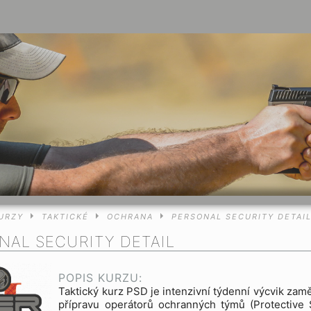
URZY
TAKTICKÉ
OCHRANA
PERSONAL SECURITY DETAI
NAL SECURITY DETAIL
POPIS KURZU:
Taktický kurz PSD je intenzivní týdenní výcvik zam
přípravu operátorů ochranných týmů (Protective 