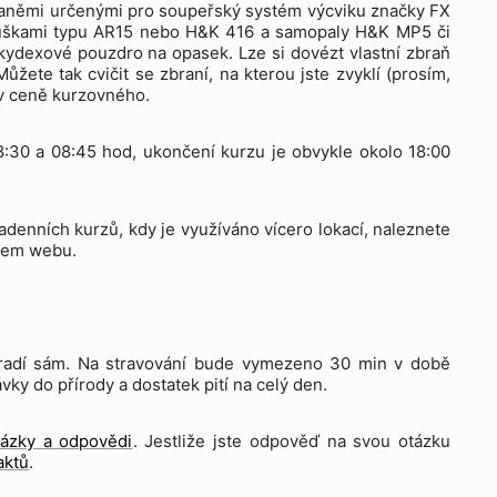
raněmi určenými pro soupeřský systém výcviku značky FX
puškami typu AR15 nebo H&K 416 a samopaly H&K MP5 či
kydexové pouzdro na opasek. Lze si dovézt vlastní zbraň
te tak cvičit se zbraní, na kterou jste zvyklí (prosím,
 v ceně kurzovného.
08:30 a 08:45 hod, ukončení kurzu je obvykle okolo 18:00
adenních kurzů, kdy je využíváno vícero lokací, naleznete
ašem webu.
a hradí sám. Na stravování bude vymezeno 30 min v době
ky do přírody a dostatek pití na celý den.
tázky a odpovědi
. Jestliže jste odpověď na svou otázku
aktů
.