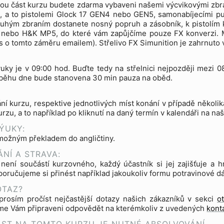
ckou část kurzu budete zdarma vybaveni našemi výcvikovými zb
n, a to pistolemi Glock 17 GEN4 nebo GEN5, samonabíjecími 
uhým zbraním dostanete nosný popruh a zásobník, k pistolím 
nebo H&K MP5, do které vám zapůjčíme pouze FX konverzi. Může
s o tomto záměru emailem). Střelivo FX Simunition je zahrnuto
uky je v 09:00 hod. Buďte tedy na střelnici nejpozději mezi 
ůběhu dne bude stanovena 30 min pauza na oběd.
ní kurzu, respektive jednotlivých míst konání v případě několik
kurzu, a to například po kliknutí na daný termín v kalendáři na n
ÝUKY:
možným překladem do angličtiny.
NÍ A STRAVA:
 není součástí kurzovného, každý účastník si jej zajišťuje 
oručujeme si přinést například jakoukoliv formu potravinové dáv
OTAZ?
prosím pročíst nejčastější dotazy našich zákazníků v sekci
o
sme Vám připraveni odpovědět na kterémkoliv z uvedených
kont