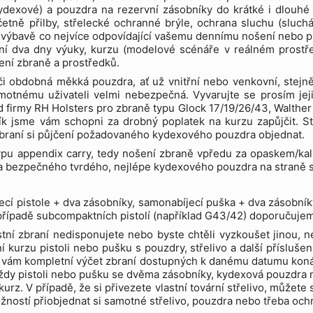
ydexové) a pouzdra na rezervní zásobníky do krátké i dlouhé 
etně přilby, střelecké ochranné brýle, ochrana sluchu (sluchá
 výbavě co nejvíce odpovídající vašemu dennímu nošení nebo prác
ní dva dny výuky, kurzu (modelové scénáře v reálném prostřed
ení zbraně a prostředků.
i obdobná měkká pouzdra, ať už vnitřní nebo venkovní, stejně
otnému uživateli velmi nebezpečná. Vyvarujte se prosím jeji
d firmy RH Holsters pro zbraně typu Glock 17/19/26/43, Walt
ík jsme vám schopni za drobný poplatek na kurzu zapůjčit. St
braní si půjčení požadovaného kydexového pouzdra objednat.
pu appendix carry, tedy nošení zbraně vpředu za opaskem/kalh
 a bezpečného tvrdého, nejlépe kydexového pouzdra na straně sil
cí pistole + dva zásobníky, samonabíjecí puška + dva zásobní
 případě subcompaktních pistolí (například G43/42) doporučuje
tní zbraní nedisponujete nebo byste chtěli vyzkoušet jinou, 
í kurzu pistoli nebo pušku s pouzdry, střelivo a další příslušen
 vám kompletní výčet zbraní dostupných k danému datumu konání
ždy pistoli nebo pušku se dvěma zásobníky, kydexová pouzdra 
kurz. V případě, že si přivezete vlastní tovární střelivo, můžete
žností přiobjednat si samotné střelivo, pouzdra nebo třeba oc