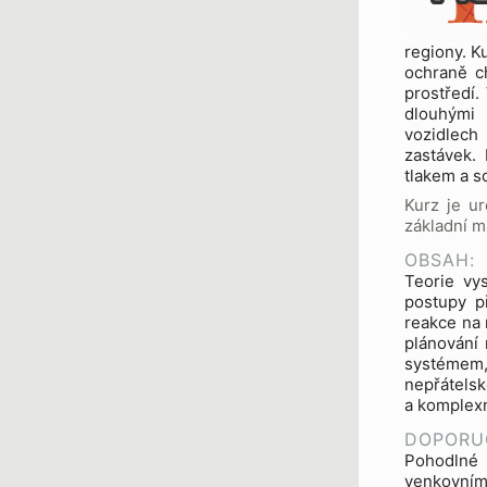
regiony. K
ochraně c
prostředí.
dlouhými 
vozidlech
zastávek.
tlakem a s
Kurz je ur
základní m
OBSAH:
Teorie vy
postupy př
reakce na 
plánování 
systémem,
nepřátelsk
a komplexn
DOPORU
Pohodlné 
venkovním 