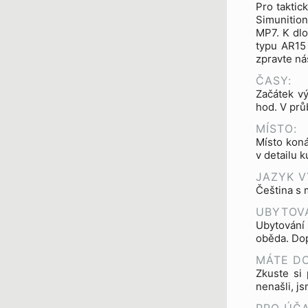
Pro takti
Simunitio
MP7. K dlo
typu AR15 
zpravte ná
ČASY:
Začátek vý
hod. V pr
MÍSTO:
Místo koná
v detailu 
JAZYK V
Čeština s 
UBYTOVÁ
Ubytování
oběda. Dop
MÁTE D
Zkuste si 
nenašli, j