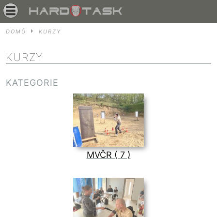
DOMŮ
KURZY
KURZY
KATEGORIE
MVČR ( 7 )