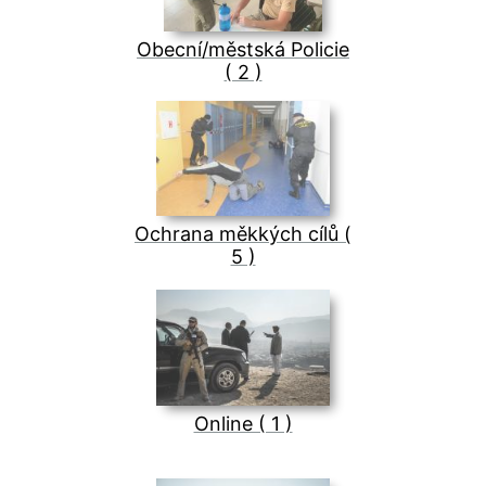
Obecní/městská Policie
( 2 )
Ochrana měkkých cílů (
5 )
Online ( 1 )