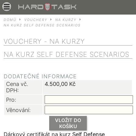
DOMŮ
VOUCHERY
NA KURZY
NA KURZ SELF DEFENSE SCENARIOS
VOUCHERY
- NA KURZY
NA KURZ SELF DEFENSE SCENARIOS
DODATEČNÉ INFORMACE
Cena vč.
4.500,00
Kč
DPH:
Pro:
Věnování:
VLOŽIT DO
KOŠÍKU
Dárkový certifikát na kurz
Self Defense