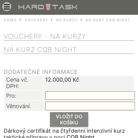
DOMŮ
VOUCHERY
NA KURZY
NA KURZ CQB NIGHT
VOUCHERY
- NA KURZY
NA KURZ CQB NIGHT
DODATEČNÉ INFORMACE
Cena vč.
12.000,00
Kč
DPH:
Pro:
Věnování:
VLOŽIT DO
KOŠÍKU
Dárkový certifikát na čtyřdenní intenzivní kurz
taktické přípravy v noci
CQB Night