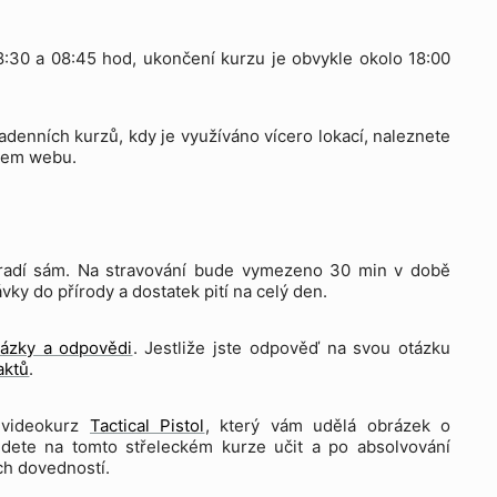
08:30 a 08:45 hod, ukončení kurzu je obvykle okolo 18:00
adenních kurzů, kdy je využíváno vícero lokací, naleznete
ašem webu.
a hradí sám. Na stravování bude vymezeno 30 min v době
ky do přírody a dostatek pití na celý den.
tázky a odpovědi
. Jestliže jste odpověď na svou otázku
aktů
.
 videokurz
Tactical Pistol
, který vám udělá obrázek o
budete na tomto střeleckém kurze učit a po absolvování
ch dovedností.