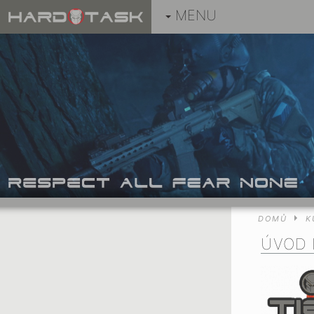
MENU
DOMŮ
K
ÚVOD 