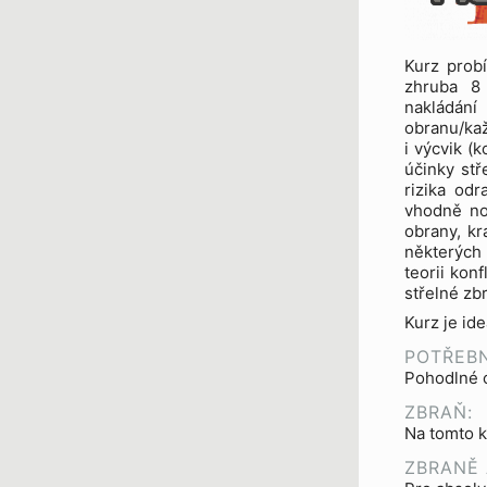
Kurz prob
zhruba 8
nakládán
obranu/kaž
i výcvik (
účinky stř
rizika od
vhodně nos
obrany, kr
některých
teorii kon
střelné zb
Kurz je id
POTŘEBN
Pohodlné c
ZBRAŇ:
Na tomto k
ZBRANĚ 