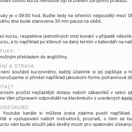
ování tohoto kurzu nemusíte být držitelem zbrojního průkazu.
uky je v 09:00 hod. Buďte tedy na střelnici nejpozději mezi 
ůběhu dne bude stanovena 30 min pauza na oběd.
ní kurzu, respektive jednotlivých míst konání v případě několik
kurzu, a to například po kliknutí na daný termín v kalendáři na n
ÝUKY:
možným překladem do angličtiny.
NÍ A STRAVA:
 není součástí kurzovného, každý účastník si jej zajišťuje 
oručujeme si přinést například jakoukoliv formu potravinové dáv
OTAZ?
prosím pročíst nejčastější dotazy našich zákazníků v sekci
o
sme Vám připraveni odpovědět na kterémkoliv z uvedených
kont
VIDEOKURZ:
Youtube kanále si můžete zcela zdarma pustit například
alitě a vystupování našich instruktorů, prozradí, o čem se 
urzu vám bude sloužit jako skvělý mustr pro opakování získaný