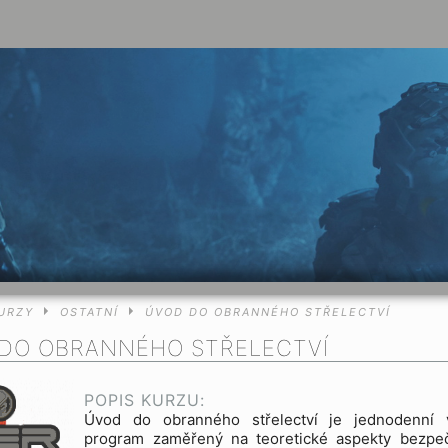
URZY
OSTATNÍ
ÚVOD DO OBRANNÉHO STŘELECTVÍ
DO OBRANNÉHO STŘELECTVÍ
POPIS KURZU:
Úvod do obranného střelectví je jednodenní 
program zaměřený na teoretické aspekty bezpe