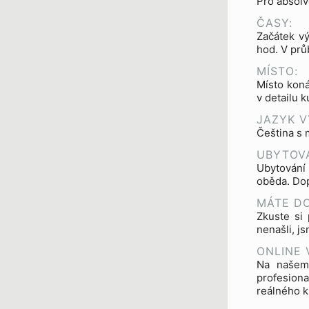
Pro absolv
ČASY:
Začátek vý
hod. V pr
MÍSTO:
Místo koná
v detailu 
JAZYK V
Čeština s 
UBYTOVÁ
Ubytování
oběda. Dop
MÁTE D
Zkuste si 
nenašli, j
ONLINE 
Na našem 
profesion
reálného k