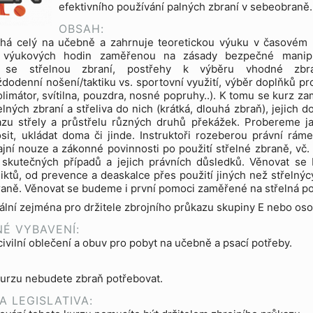
efektivního používání palných zbraní v sebeobraně.
OBSAH:
íhá celý na učebně a zahrnuje teoretickou výuku v časovém
 výukových hodin zaměřenou na zásady bezpečné manip
í se střelnou zbraní, postřehy k výběru vhodné zb
dodenní nošení/taktiku vs. sportovní využití, výběr doplňků pr
kolimátor, svítilna, pouzdra, nosné popruhy..). K tomu se kurz za
elných zbraní a střeliva do nich (krátká, dlouhá zbraň), jejich d
razu střely a průstřelu různých druhů překážek. Probereme j
it, ukládat doma či jinde. Instruktoři rozeberou právní rám
ajní nouze a zákonné povinnosti po použití střelné zbraně, vč.
 skutečných případů a jejich právních důsledků. Věnovat s
fliktů, od prevence a deaskalce přes použití jiných než střelný
raně. Věnovat se budeme i první pomoci zaměřené na střelná p
eální zejména pro držitele zbrojního průkazu skupiny E nebo osob
É VYBAVENÍ:
ivilní oblečení a obuv pro pobyt na učebně a psací potřeby.
urzu nebudete zbraň potřebovat.
A LEGISLATIVA: