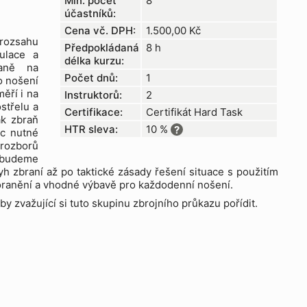
Min. počet
8
účastníků:
Cena vč. DPH:
1.500,00
Kč
 rozsahu
Předpokládaná
8 h
ulace a
délka kurzu:
raně na
Počet dnů:
1
o nošení
měří i na
Instruktorů:
2
ostřelu a
Certifikace:
Certifikát Hard Task
ak zbraň
HTR sleva:
10 %
?
ec nutné
 rozborů
e budeme
cyh zbraní až po taktické zásady řešení situace s použitím
oranění a vhodné výbavě pro každodenní nošení.
y zvažující si tuto skupinu zbrojního průkazu pořídit.