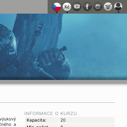
INFORMACE O KURZU
výukový
Kapacita:
20
čného a