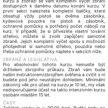
kurzu a zobrazí se vám kompletní výčet zbraní
dostupných k danému datumu konání kurzu. V
první sekci naleznete kompletní balíčky, které
obsahují vždy pistoli se dvěma zásobníky,
kydexová pouzdra na pistoli a zásobník,
ochranné pomůcky a potřebný počet nábojů na
kurz. V případě, že si přivezete vlastní tovární
střelivo, můžete si zvolit zapůjčení samotné
zbraně. Jejich kompletní výčet spolu s možností
přiobjednat si samotné střelivo, pouzdra nebo
třeba ochranné pomůcky najdete v sekcích níže.
ZBRANĚ A LEGISLATIVA:
Pro absolvování tohoto kurzu nemusíte být
držitelem zbrojního průkazu. Zbraň vám bude
naším instruktorem/zbrojířem svěřena a cvičit s ní
budete pod jeho neustálým dohledem. Minimální
zákonný věk pro účast na kurzu je 10 let, my však
nedoporučujeme účast na takto intenzivním kurzu
osobám mladším 15 let.
ČASY:
Začátek výuky je v 09:00 hod. Buďte tedy na