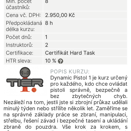
Min. počet
8
účastníků:
Cena vč. DPH:
2.950,00
Kč
Předpokládaná
8 h
délka kurzu:
Počet dnů:
1
Instruktorů:
2
Certifikace:
Certifikát Hard Task
HTR sleva:
10 %
?
POPIS KURZU:
Dynamic Pistol 1 je kurz určený
pro každého, kdo chce ovládat
pistoli správně, bezpečně a
bez zbytečných chyb.
Nezáleží na tom, jestli jste si zbrojní průkaz udělali
minulý týden nebo střílíte několik let. Zaměříme se
na správné základy práce se zbraní, manipulaci,
střelbu, řešení závad i bezpečné tasení a ukládání
zbraně do pouzdra. Vše krok za krokem, s