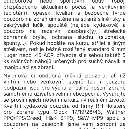
outdoorová nebo sportovní obuv (obojí
přizpůsobeno aktuálnímu počasí a venkovním
teplotám), opasek, kvalitní a bezpečné tvrdé
pouzdro na zbraň umístěné na straně silné ruky a
zakrývající lučík spouště (nejlépe kydexové) a
pouzdro na rezervní zásobník(y), střelecké
ochranné brýle, ochrana sluchu (sluchátka,
špunty…). Pokud hodláte na kurzu střílet s jiným
střelivem, než je běžně rozšířený standard 9 mm
Luger nebo .45 ACP, přivezte si s sebou taktéž 5
ks cvičných nábojů určených pro suchý nácvik a
manipulaci se zbraní.
Nylonová či obdobná měkká pouzdra, ať už
vnitřní nebo venkovní, stejně tak i pouzdra
podpažní, jsou pro výuku a reálné nošení zbraně
samotnému uživateli velmi nebezpečná. Vyvarujte
se prosím jejich nošení na kurz i v reálném životě.
Kvalitní kydexová pouzdra od firmy RH Holsters
pro zbraně typu Glock 17/19/26/43, Walther
PPQ/PPS/Creed, H&K SFP9, S&W MP9 spolu s
pouzdrem na zásobník jsme vám schopni za