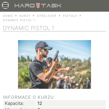
DOMŮ
KURZY
STŘELECKÉ
PISTOLE
DYNAMIC PISTOL 1
DYNAMIC PISTOL 1
INFORMACE O KURZU
Kapacita:
12