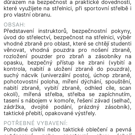
důrazem na bezpečnost a praktické dovednosti,
které využijete na střelnici, při sportovní střelbě i
pro vlastní obranu.
OBSAH:
Představení instruktorů, bezpečnostní pokyny,
úvod do střelectví, bezpečnost na střelnici, výběr
vhodné zbraně pro oblast, které se chtějí studenti
věnovat, vhodná pouzdra pro nošení zbraně,
rozložení pouzder pro zbraň a zásobníky na
opasku, bezpečný přístup ke zbrani (vybití a
kontrola, nabití a uložení zbraně do pouzdra),
suchý nácvik (univerzální postoj, úchop zbraně,
pohotovostní poloha, míření dýchání, spouštění,
nabití zbraně, vybití zbraně, odhled cíle, scan
okolí), mířená střelba, střelba se zapíchnutím,
tasení s nábojem v komoře, řešení závad (selhač,
zádržka, dvojité podání, prázdný zásobník),
taktické přebití, opakované výstřely.
POTŘEBNÉ VYBAVENÍ:
Pohodlné civilní nebo taktické oblečení a pevná