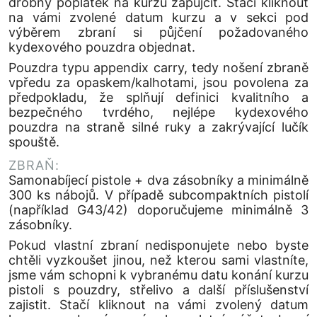
drobný poplatek na kurzu zapůjčit. Stačí kliknout
na vámi zvolené datum kurzu a v sekci pod
výběrem zbraní si půjčení požadovaného
kydexového pouzdra objednat.
Pouzdra typu appendix carry, tedy nošení zbraně
vpředu za opaskem/kalhotami, jsou povolena za
předpokladu, že splňují definici kvalitního a
bezpečného tvrdého, nejlépe kydexového
pouzdra na straně silné ruky a zakrývající lučík
spouště.
ZBRAŇ:
Samonabíjecí pistole + dva zásobníky a minimálně
300 ks nábojů. V případě subcompaktních pistolí
(například G43/42) doporučujeme minimálně 3
zásobníky.
Pokud vlastní zbraní nedisponujete nebo byste
chtěli vyzkoušet jinou, než kterou sami vlastníte,
jsme vám schopni k vybranému datu konání kurzu
pistoli s pouzdry, střelivo a další příslušenství
zajistit. Stačí kliknout na vámi zvolený datum