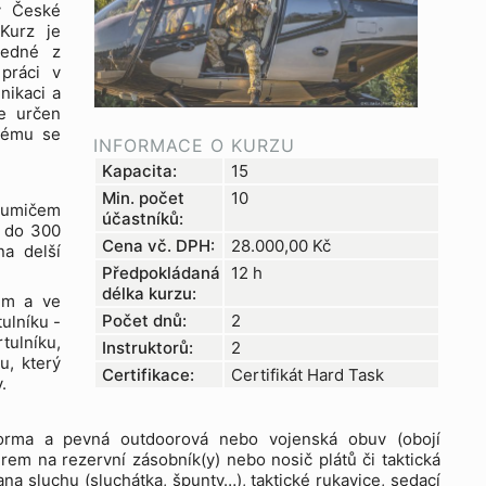
v České
Kurz je
jedné z
 práci v
nikaci a
e určen
erému se
INFORMACE O KURZU
Kapacita:
15
Min. počet
10
tlumičem
účastníků:
0 do 300
Cena vč. DPH:
28.000,00
Kč
a delší
Předpokládaná
12 h
délka kurzu:
em a ve
Počet dnů:
2
ulníku -
tulníku,
Instruktorů:
2
u, který
Certifikace:
Certifikát Hard Task
.
iforma a pevná outdoorová nebo vojenská obuv (obojí
em na rezervní zásobník(y) nebo nosič plátů či taktická
na sluchu (sluchátka, špunty…), taktické rukavice, sedací