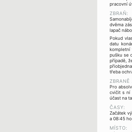
pracovní ú
ZBRAŇ:
Samonabíje
dvěma záso
lapač náboj
Pokud vlas
datu konán
kompletní 
pušku se 
případě, ž
přiobjedna
třeba ochr
ZBRANĚ 
Pro absolv
cvičit s 
účast na t
ČASY:
Začátek vý
a 08:45 ho
MÍSTO: