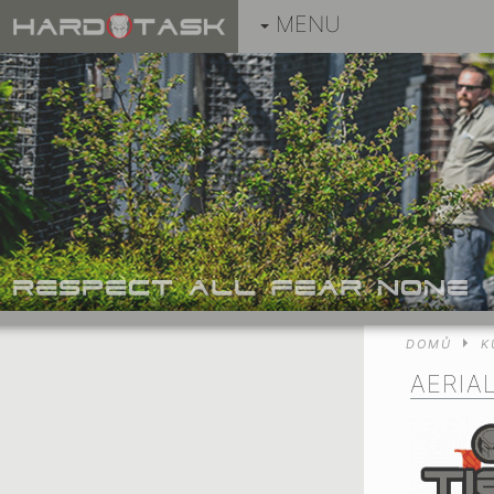
MENU
DOMŮ
K
AERIA