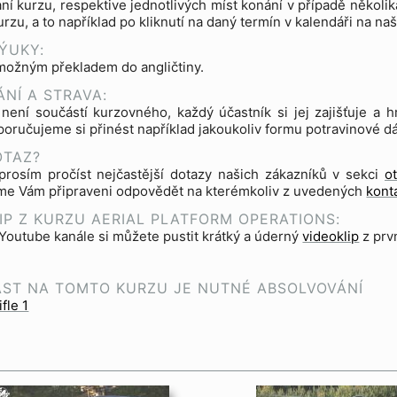
ní kurzu, respektive jednotlivých míst konání v případě několik
kurzu, a to například po kliknutí na daný termín v kalendáři na n
ÝUKY:
možným překladem do angličtiny.
NÍ A STRAVA:
 není součástí kurzovného, každý účastník si jej zajišťuje 
oručujeme si přinést například jakoukoliv formu potravinové dáv
OTAZ?
prosím pročíst nejčastější dotazy našich zákazníků v sekci
o
sme Vám připraveni odpovědět na kterémkoliv z uvedených
kont
IP Z KURZU AERIAL PLATFORM OPERATIONS:
outube kanále si můžete pustit krátký a úderný
videoklip
z prv
AST NA TOMTO KURZU JE NUTNÉ ABSOLVOVÁNÍ
fle 1