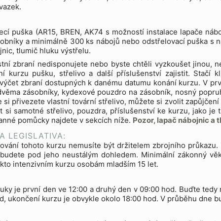
vazek.
cí puška (AR15, BREN, AK74 s možností instalace lapače nábo
bníky a minimálně 300 ks nábojů nebo odstřelovací puška s n
nic, tlumič hluku výstřelu.
tní zbraní nedisponujete nebo byste chtěli vyzkoušet jinou, 
í kurzu pušku, střelivo a další příslušenství zajistit. Stač
výčet zbraní dostupných k danému datumu konání kurzu. V prvn
dvěma zásobníky, kydexové pouzdro na zásobník, nosný popruh
e si přivezete vlastní tovární střelivo, můžete si zvolit zapůjč
t si samotné střelivo, pouzdra, příslušenství ke kurzu, jako je
anné pomůcky najdete v sekcích níže.
Pozor, lapač nábojnic a 
A LEGISLATIVA:
ování tohoto kurzu nemusíte být držitelem zbrojního průkazu
ní budete pod jeho neustálým dohledem. Minimální zákonný vě
akto intenzivním kurzu osobám mladším 15 let.
uky je první den ve 12:00 a druhý den v 09:00 hod. Buďte tedy n
d, ukončení kurzu je obvykle okolo 18:00 hod. V průběhu dne 