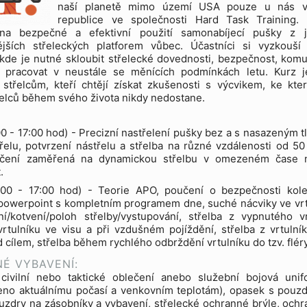
naší planetě mimo území USA pouze u nás 
republice ve společnosti Hard Task Training. 
na bezpečné a efektivní použití samonabíjecí pušky z 
ějších střeleckých platforem vůbec. Účastníci si vyzkouší
 kde je nutné skloubit střelecké dovednosti, bezpečnost, komu
 pracovat v neustále se měnících podmínkách letu. Kurz j
střelcům, kteří chtějí získat zkušenosti s výcvikem, ke kt
řelců během svého života nikdy nedostane.
0 - 17:00 hod) - Precizní nastřelení pušky bez a s nasazeným 
řelu, potvrzení nástřelu a střelba na různé vzdálenosti od 5
ičení zaměřená na dynamickou střelbu v omezeném čase n
.
00 - 17:00 hod) - Teorie APO, poučení o bezpečnosti kol
 powerpoint s kompletním programem dne, suché nácviky ve vrt
í/kotvení/poloh střelby/vystupování, střelba z vypnutého vr
vrtulníku ve visu a při vzdušném pojíždění, střelba z vrtulník
d cílem, střelba během rychlého odbrždění vrtulníku do tzv. fléry
É VYBAVENÍ:
civilní nebo taktické oblečení anebo služební bojová un
no aktuálnímu počasí a venkovním teplotám), opasek s pouzdr
uzdry na zásobníky a vybavení, střelecké ochranné brýle, ochra