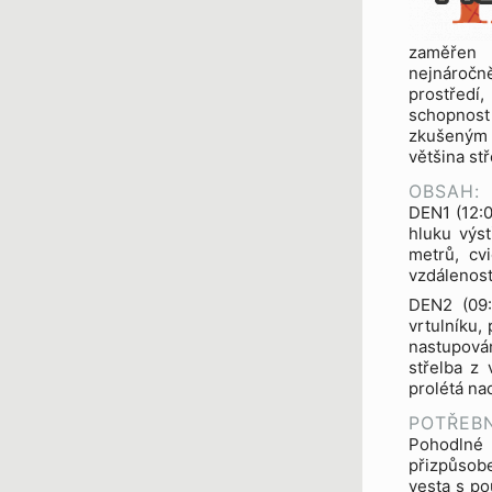
zaměřen 
nejnáročn
prostředí,
schopnost
zkušeným 
většina st
OBSAH:
DEN1 (12:0
hluku výst
metrů, cv
vzdálenost
DEN2 (09:
vrtulníku,
nastupován
střelba z 
prolétá na
POTŘEBN
Pohodlné 
přizpůsobe
vesta s po