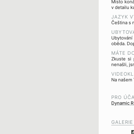
Místo koná
v detailu 
JAZYK V
Čeština s 
UBYTOVÁ
Ubytování
oběda. Dop
MÁTE D
Zkuste si 
nenašli, j
VIDEOKL
Na našem Y
PRO ÚČ
Dynamic Ri
GALERIE