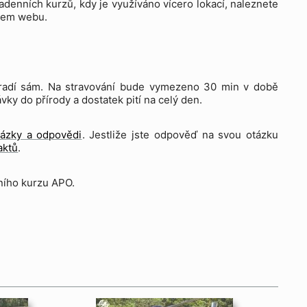
adenních kurzů, kdy je využíváno vícero lokací, naleznete
ašem webu.
a hradí sám. Na stravování bude vymezeno 30 min v době
ky do přírody a dostatek pití na celý den.
tázky a odpovědi
. Jestliže jste odpověď na svou otázku
aktů
.
ního kurzu APO.