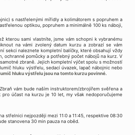
jnic) s nastřelenými mířidly a kolimátorem s popruhem a
astřelenou optikou, popruhem a minimálně 100 ks náboji,
než kterou sami vlastníte, jsme vám schopni k vybranému
í kliknout na vámi zvolený datum kurzu a zobrazí se vám
í sekci naleznete kompletní balíčky, které obsahují vždy
, ochranné pomůcky a potřebný počet nábojů na kurz. V
ení samotné zbraně. Jejich kompletní výčet spolu s možností
 tlumič hluku výstřelu, sedací úvazek, lapač nábojnic nebo
tlumič hluku výstřelu jsou na tomto kurzu povinné.
. Zbraň vám bude naším instruktorem/zbrojířem svěřena a
k pro účast na kurzu je 10 let, my však nedoporučujeme
a střelnici nejpozději mezi 11:0 a 11:45, respektive 08:30
bude stanovena 30 min pauza na oběd.