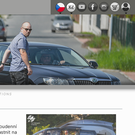
TIONS
voudenní
astnit na