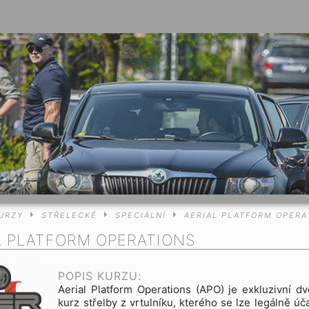
URZY
STŘELECKÉ
SPECIÁLNÍ
AERIAL PLATFORM OPERA
L PLATFORM OPERATIONS
POPIS KURZU:
Aerial Platform Operations (APO) je exkluzivní d
kurz střelby z vrtulníku, kterého se lze legálně úč