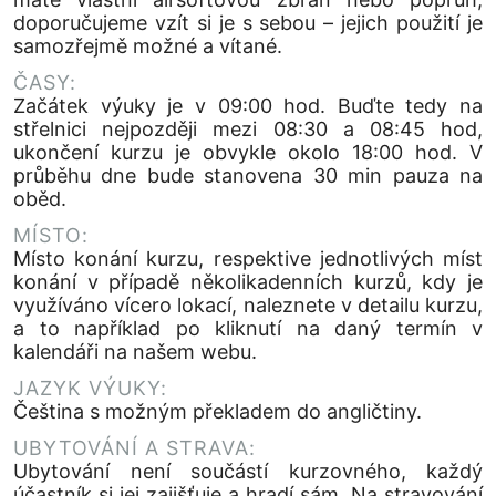
doporučujeme vzít si je s sebou – jejich použití je
samozřejmě možné a vítané.
ČASY:
Začátek výuky je v 09:00 hod. Buďte tedy na
střelnici nejpozději mezi 08:30 a 08:45 hod,
ukončení kurzu je obvykle okolo 18:00 hod. V
průběhu dne bude stanovena 30 min pauza na
oběd.
MÍSTO:
Místo konání kurzu, respektive jednotlivých míst
konání v případě několikadenních kurzů, kdy je
využíváno vícero lokací, naleznete v detailu kurzu,
a to například po kliknutí na daný termín v
kalendáři na našem webu.
JAZYK VÝUKY:
Čeština s možným překladem do angličtiny.
UBYTOVÁNÍ A STRAVA:
Ubytování není součástí kurzovného, každý
účastník si jej zajišťuje a hradí sám. Na stravování