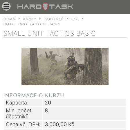
DOMŮ
KURZY
TAKTICKÉ
LES
SMALL UNIT TACTICS BASIC
SMALL UNIT TACTICS BASIC
INFORMACE O KURZU
Kapacita:
20
Min. počet
8
účastníků:
Cena vč. DPH:
3.000,00
Kč