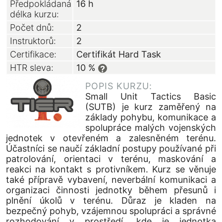
Předpokládaná
16 h
délka kurzu:
Počet dnů:
2
Instruktorů:
2
Certifikace:
Certifikát Hard Task
HTR sleva:
10 %
?
POPIS KURZU:
Small Unit Tactics Basic
(SUTB) je kurz zaměřený na
základy pohybu, komunikace a
spolupráce malých vojenských
jednotek v otevřeném a zalesněném terénu.
Účastníci se naučí základní postupy používané při
patrolování, orientaci v terénu, maskování a
reakci na kontakt s protivníkem. Kurz se věnuje
také přípravě vybavení, neverbální komunikaci a
organizaci činnosti jednotky během přesunů i
plnění úkolů v terénu. Důraz je kladen na
bezpečný pohyb, vzájemnou spolupráci a správné
rozhodování v prostředí, kde je jednotka