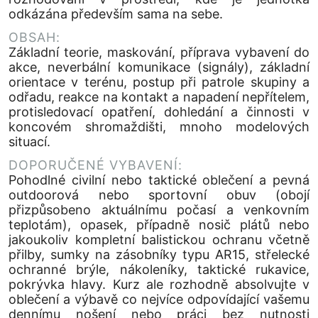
odkázána především sama na sebe.
OBSAH:
Základní teorie, maskování, příprava vybavení do
akce, neverbální komunikace (signály), základní
orientace v terénu, postup při patrole skupiny a
odřadu, reakce na kontakt a napadení nepřítelem,
protisledovací opatření, dohledání a činnosti v
koncovém shromaždišti, mnoho modelových
situací.
DOPORUČENÉ VYBAVENÍ:
Pohodlné civilní nebo taktické oblečení a pevná
outdoorová nebo sportovní obuv (obojí
přizpůsobeno aktuálnímu počasí a venkovním
teplotám), opasek, případně nosič plátů nebo
jakoukoliv kompletní balistickou ochranu včetně
přilby, sumky na zásobníky typu AR15, střelecké
ochranné brýle, nákoleníky, taktické rukavice,
pokrývka hlavy. Kurz ale rozhodně absolvujte v
oblečení a výbavě co nejvíce odpovídající vašemu
dennímu nošení nebo práci bez nutnosti