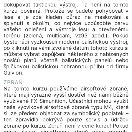
dokupovat taktickou výstroj. Ta není na tomto
kurzu povinná. Protože se budete pohybovat v
lese a je zde kladen důraz na maskování a
splynutí s okolím, co nejvíce uzpůsobte barvu
vašeho oblečení a výstroje lesu a otevřenému
terénu (zelená, multicam, vz95 apod.). Pokud
byste rádi vyzkoušeli moderní balistickou výstroj,
po kliknutí na vámi zvolené datum tohoto kurzu si
můžete vybrat zapůjčení některého z nabízených
nosičů plátů včetně balistických panelů nebo
špičkovou balistickou ochrannou přilbu od firmy
Galvion.
ZBRAŇ:
Na tomto kurzu používáme airsoftové zbraně,
které mají výrazně vyšší dostřel než námi běžně
využívané FX Simunition. Účastníci mohou využít
naše výcvikové airsoftové zbraně typu M4, které
si lze předem objednat za symbolický poplatek –
ten zpravidla pokrývá pouze servis a údržbu
zbraně po kurzu.
Zbraň není v ceně kurzu!
Pokud
máte vlastní airsoftovou zbraň nebo popruh,