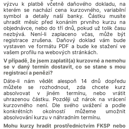
výzvu k platbě včetně daňového dokladu, na
kterém se nachází cena kurzovného, variabilní
symbol a detaily naší banky. Částku musíte
uhradit měsíc před konáním prvního kurzu na
objednávce, nebo do tří dnů, pokud už tolik času
nezbývá. Není-li zaplaceno včas, může být
registrace zrušena. Daňový doklad vám bude
vystaven ve formátu PDF a bude ke stažení ve
vašem profilu na webových stránkách.
V případě, že jsem zaplatil(a) kurzovné a nemohu
se v daný termín dostavit, co se stane s mou
registrací a penězi?
Dáte-li nám vědět alespoň 14 dnů dopředu
můžete se rozhodnout, zda chcete kurz
absolvovat v jiném termínu, nebo vrátit
uhrazenou částku. Později už nárok na vrácení
kurzovného není. Dle svého uvážení a podle
konkrétních okolností můžeme umožnit
absolvování kurzu v náhradním termínu.
Mohu kurzy hradit prostřednictvím FKSP nebo