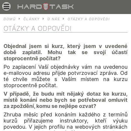
DOMŮ
ČLÁNKY
O NÁS
OTÁZKY A ODPOVĚDI
OTÁZKY A ODPOVĚDI
Objednal jsem si kurz, který jsem v uvedené
době zaplatil. Mohu tak se svojí účastí
stoprocentně počítat?
Po zaplacení Vaší objednávky vám na uvedenou
e-mailovou adresu přijde potvrzovací zpráva. Od
té chvíle můžete s Vaším místem na kurzu
stoprocentně počítat.
V případě, že budu mít nějaký dotaz ke kurzu,
místě konání nebo bych se potřeboval omluvit
za zpoždění, komu se nejlépe ozvat?
Zhruba měsíc před konáním každého z termínů
kurzů přiřazujeme instruktory, kteří výuku
povedou. V jejich profilu na webových stránkách