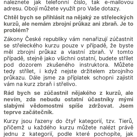
naleznete jak telefonní číslo, tak e-mailovou
adresu. Obojí můžete využít pro Vaše dotazy.
Chtěl bych se přihlásit na nějaký ze střeleckých
kurzů, ale nemám zbrojní průkaz ani zbraň. Je to
problém?
Zákony České republiky vám nenařizují zúčastnit
se střeleckého kurzu pouze v případě, že byste
měl zbrojní průkaz a vlastní zbraň. V tomto
případě, stejně jako všichni ostatní, budete střílet
pod dozorem zkušeného instruktora. Můžete
tedy střílet, i když nejste držitelem zbrojního
průkazu. Dále jsme za příplatek schopni zajistit
vám na kurz zbraň i střelivo.
Rád bych se zúčastnil nějakého z kurzů, ale
nevím, zda nebudu ostatní účastníky mými
slabými vědomostmi spíše zdržovat. Jsem
teprve začátečník.
Kurzy jsou řazeny do čtyř kategorií, tzv. Tierů,
přičemž u každého kurzu můžete nalézt právě
jednu z kategorií, podle které pochopíte, jak