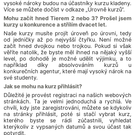
vysoké nároky budou na účastníky kurzu kladeny.
Více se můžete dočíst v odkaze „Úrovně kurzů“.
Mohu začít hned Tierem 2 nebo 3? Prošel jsem
kurzy u konkurence a střílím dvacet let.
Naše kurzy musíte projít úroveň po úrovni, tedy
od jedničky až po nejvyšší čtyřku. Není možné
začít hned dvojkou nebo trojkou. Pokud si však
věříte natolik, že byste měl ihned na nějaký vyšší
level, po dohodě je možné udělit výjimku, a to
například díky absolvováním kurzů u
konkurečních agentur, které mají vysoký nárok na
své studenty.
Jak se mohu na kurz přihlásit?
Důležité je provést registraci na našich webových
stránkách. Ta je velmi jednoduchá a rychlá. Ve
chvíli, kdy jste zaregistrováni, můžete se kdykoliv
na stránky přihlásit, poté si stačí vybrat kurz,
kterého byste se rádi zúčastnili, vyhledat
kterýkoliv z vypsaných datumů a svou účast tak
potvrdit.