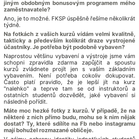
jiným obdobným bonusovým programem mého
zaměstnavatele?
Ano, je to možné. FKSP úspěšně řešíme několikrát
týdně.
Na fotkách z vašich kurzů vídám velmi kvalitně,
takticky a především kolikrát draze vystrojené
účastníky. Je potřeba být podobně vybaven?
Naprostou většinu vybavení a výstroje jsme vám
schopni zpravidla zdarma zapůjčit a spoustu
kurzů zvládnete projít jen s vaším základním
vybavením. Není potřeba cokoliv dokupovat.
Často platí pravidlo, že je lepší jít na kurz
"nalehko" a teprve tam se od instruktorů a
ostatních studentů dozvědět, jaké vybavení si
následně pořídit.
Máte moc hezké fotky z kurzů. V případě, že na
některé z nich přímo budu, mohu se k nim nějak
dostat? Ty, které sdílíte na Fb nebo instagramu
mají bohužel rozmazané obličeje.