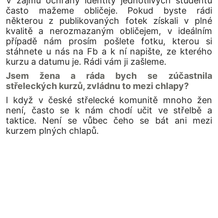
V zájmu ochrany identity jednotlivých studentů
často mažeme obličeje. Pokud byste rádi
některou z publikovaných fotek získali v plné
kvalitě a nerozmazaným obličejem, v ideálním
případě nám prosím pošlete fotku, kterou si
stáhnete u nás na Fb a k ní napište, ze kterého
kurzu a datumu je. Rádi vám ji zašleme.
Jsem žena a ráda bych se zúčastnila
střeleckých kurzů, zvládnu to mezi chlapy?
I když v české střelecké komunitě mnoho žen
není, často se k nám chodí učit ve střelbě a
taktice. Není se vůbec čeho se bát ani mezi
kurzem plných chlapů.