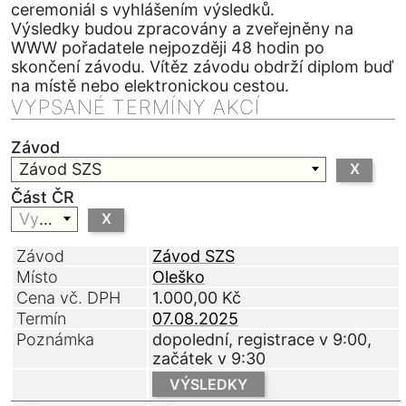
ceremoniál s vyhlášením výsledků.
Výsledky budou zpracovány a zveřejněny na
WWW pořadatele nejpozději 48 hodin po
skončení závodu. Vítěz závodu obdrží diplom buď
na místě nebo elektronickou cestou.
VYPSANÉ TERMÍNY AKCÍ
Závod
Závod SZS
X
Část ČR
Vyberte
X
Závod
Závod SZS
Místo
Oleško
Cena vč. DPH
1.000,00
Kč
Termín
07.08.2025
Poznámka
dopolední, registrace v 9:00,
začátek v 9:30
VÝSLEDKY