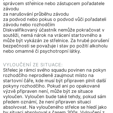
správcem střelnice nebo zástupcem pořadatele
závodu
za narušování průběhu závodu
za podvod nebo pokus o podvod vůči pořadateli
závodu nebo rozhodčím
Diskvalifikovaný účastník nemůže pokračovat v
soutěži, nemá nárok na vrácení startovného a
může být vykázán ze střelnice. Za hrubé porušení
bezpečnosti se považuje i stav po požití alkoholu
nebo omamné či psychotropní látky.
VYLOUČENÍ ZE SITUACE:
Střelec je rámci svého squadu povinen na pokyn
rozhodčího neprodleně zaujmout místo na
startovní čáře, kde musí být připraven plnit další
pokyny rozhodčího. Pokud ani po opakované
výzvě připraven není, může být ze situace
vyloučen. Vyloučen bude také tehdy, pokud sám
předem oznámí, že není připraven situaci
absolvovat. Na vyloučeného střelce se hledí jako
by situaci absolvoval s časem 300s. Vyloučení z