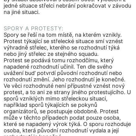
jedné situace střelci nebrání pokračovat v závodu
na jiné situaci.
SPORY A PROTESTY:
Spory se řeší na tom místě, na kterém vznikly.
Protest týkající se střelecké situace smí vznést
výhradně střelec, kterého se rozhodnutí týká
nebo jiný střelec ze stejného squadu.
Protest se podává tomu rozhodčímu, který
napadené rozhodnutí učinil. Ten dle svého
uvážení bud’ potvrdí původní rozhodnutí nebo
rozhodnutí změní. Jeho rozhodnutí je konečné.
Ve věci rozhodnuté není přípustné vznést nový
protest, a to ani ze strany jiného protestujícího. U
sporů vzniklých mimo střeleckou situaci,
například sporů týkajících se pokynů
organizátorů, se postupuje obdobně. Protest
může v těchto případech podat pouze osoba,
které se napadený výrok týká. O sporu rozhoduje
osoba, která původní rozhodnutí vydala a její