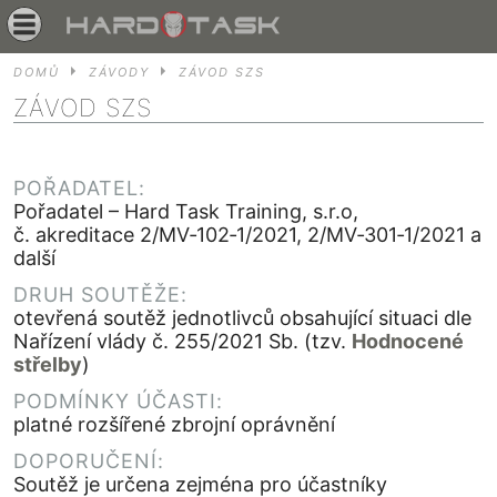
DOMŮ
ZÁVODY
ZÁVOD SZS
ZÁVOD SZS
POŘADATEL:
Pořadatel – Hard Task Training, s.r.o,
č. akreditace 2/MV‐102‐1/2021, 2/MV‐301‐1/2021 a
další
DRUH SOUTĚŽE:
otevřená soutěž jednotlivců obsahující situaci dle
Nařízení vlády č. 255/2021 Sb. (tzv.
Hodnocené
střelby
)
PODMÍNKY ÚČASTI:
platné rozšířené zbrojní oprávnění
DOPORUČENÍ:
Soutěž je určena zejména pro účastníky