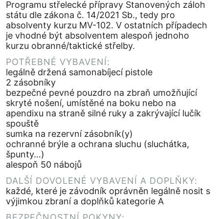
Programu střelecké přípravy Stanovených záloh
státu dle zákona č. 14/2021 Sb., tedy pro
absolventy kurzu MV-102. V ostatních případech
je vhodné být absolventem alespoň jednoho
kurzu obranné/taktické střelby.
POTŘEBNÉ VYBAVENÍ:
legálně držená samonabíjecí pistole
2 zásobníky
bezpečné pevné pouzdro na zbraň umožňující
skryté nošení, umístěné na boku nebo na
apendixu na straně silné ruky a zakrývající lučík
spouště
sumka na rezervní zásobník(y)
ochranné brýle a ochrana sluchu (sluchátka,
špunty…)
alespoň 50 nábojů
DALŠÍ DOVOLENÉ VYBAVENÍ A DOPLŇKY:
každé, které je závodník oprávněn legálně nosit s
výjimkou zbraní a doplňků kategorie A
BEZPEČNOSTNÍ POKYNY: