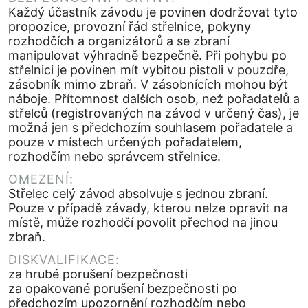
Každý účastník závodu je povinen dodržovat tyto
propozice, provozní řád střelnice, pokyny
rozhodčích a organizátorů a se zbraní
manipulovat výhradně bezpečně. Při pohybu po
střelnici je povinen mít vybitou pistoli v pouzdře,
zásobník mimo zbraň. V zásobnících mohou být
náboje. Přítomnost dalších osob, než pořadatelů a
střelců (registrovaných na závod v určený čas), je
možná jen s předchozím souhlasem pořadatele a
pouze v místech určených pořadatelem,
rozhodčím nebo správcem střelnice.
OMEZENÍ:
Střelec celý závod absolvuje s jednou zbraní.
Pouze v případě závady, kterou nelze opravit na
místě, může rozhodčí povolit přechod na jinou
zbraň.
DISKVALIFIKACE:
za hrubé porušení bezpečnosti
za opakované porušení bezpečnosti po
předchozím upozornění rozhodčím nebo