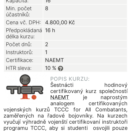
Kapacita:
16
Min. počet
8
účastníků:
Cena vč. DPH:
4.800,00
Kč
Předpokládaná
16 h
délka kurzu:
Počet dnů:
2
Instruktorů:
1
Certifikace:
NAEMT
HTR sleva:
10 %
?
POPIS KURZU:
Šestnácti hodinový
certifikovaný kurz společností
NAEMT
je naprostým
analogem certifikovaných
vojenských kurzů TCCC for All Combatants,
zaměřených na řadové bojovníky. Na kurzech
vyučují výhradně vojenští certifikovaní instruktoři
programu TCCC, aby si studenti osvojili pouze