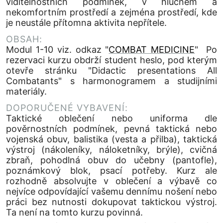
viditelnostních podmínek, v hlučném a
nekomfortním prostředí a zejména prostředí, kde
je neustále přítomna aktivita nepřítele.
OBSAH:
Modul 1-10 viz. odkaz "
COMBAT MEDICINE
" Po
rezervaci kurzu obdrží student heslo, pod kterým
otevře stránku "Didactic presentations All
Combatants" s harmonogramem a studijními
materiály.
DOPORUČENÉ VYBAVENÍ:
Taktické oblečení nebo uniforma dle
pověrnostních podmínek, pevná taktická nebo
vojenská obuv, balistika (vesta a přilba), taktická
výstroj (nákoleníky, náloketníky, brýle), cvičná
zbraň, pohodlná obuv do učebny (pantofle),
poznámkový blok, psací potřeby. Kurz ale
rozhodně absolvujte v oblečení a výbavě co
nejvíce odpovídající vašemu dennímu nošení nebo
práci bez nutnosti dokupovat taktickou výstroj.
Ta není na tomto kurzu povinná.