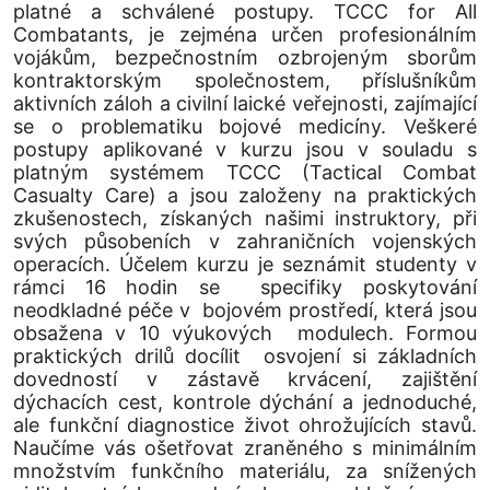
platné a schválené postupy. TCCC for All
Combatants, je zejména určen profesionálním
vojákům, bezpečnostním ozbrojeným sborům
kontraktorským společnostem, příslušníkům
aktivních záloh a civilní laické veřejnosti, zajímající
se o problematiku bojové medicíny. Veškeré
postupy aplikované v kurzu jsou v souladu s
platným systémem TCCC (Tactical Combat
Casualty Care) a jsou založeny na praktických
zkušenostech, získaných našimi instruktory, při
svých působeních v zahraničních vojenských
operacích. Účelem kurzu je seznámit studenty v
rámci 16 hodin se specifiky poskytování
neodkladné péče v bojovém prostředí, která jsou
obsažena v 10 výukových modulech. Formou
praktických drilů docílit osvojení si základních
dovedností v zástavě krvácení, zajištění
dýchacích cest, kontrole dýchání a jednoduché,
ale funkční diagnostice život ohrožujících stavů.
Naučíme vás ošetřovat zraněného s minimálním
množstvím funkčního materiálu, za snížených