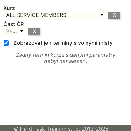
Kurz
ALL SERVICE MEMBERS
X
Část ČR
Vyberte
X
Zobrazovat jen termíny s volnými místy
Žádný termín kurzu s danými parametry
nebyl nenalezen.
© Hard Task Training s.r.o. 2012-2026