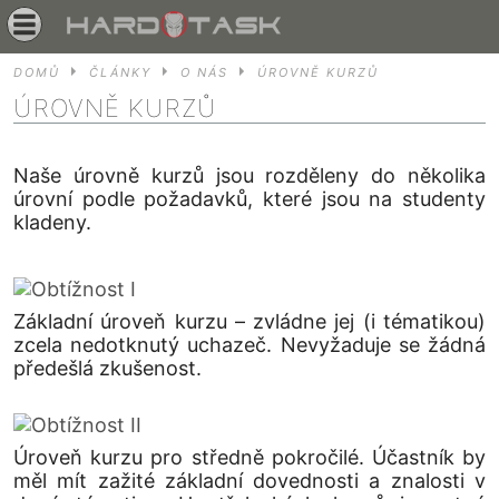
DOMŮ
ČLÁNKY
O NÁS
ÚROVNĚ KURZŮ
ÚROVNĚ KURZŮ
Naše úrovně kurzů jsou rozděleny do několika
úrovní podle požadavků, které jsou na studenty
kladeny.
Základní úroveň kurzu – zvládne jej (i tématikou)
zcela nedotknutý uchazeč. Nevyžaduje se žádná
předešlá zkušenost.
Úroveň kurzu pro středně pokročilé. Účastník by
měl mít zažité základní dovednosti a znalosti v