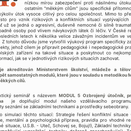
nízkou mírou zabezpečení proti násilnému útoku
ostatním "měkkým cílům" jsou specifické přítomnos
kýkoliv útok vysoce citlivý pro celou společnost. Mimo to pře
sto pro vznik rizikových a konfliktních situací vyplývajících 
Ať už se jedná o agresivní, duševně nemocné či silně trauma
padně osoby pod vlivem návykových látek či léčiv. V České r
osledních letech k několika velice závažným incidentům ve v
. Z tohoto důvodu jsme vytvořili výukový program specificky 
jekty, jehož cílem je připravit pedagogické i nepedagogické pr
olských zařízení na takové situace a poskytnout co nejkomp
ormací, jak se v jednotlivých rizikových situacích zachovat.
je akreditován Ministerstvem školství, mládeže a tělov
pět samostatných modulů, které jsou v souladu s metodikou
ěkkých cílů.
ktický seminář s názevem
MODUL 5 Ozbrojený útočník, pr
rana
je doplňující modul našeho vzdělávacího programu
ty seznámí se základními technikami a prostředky sebeobrany.
 simulaci těchto situací: Strategie řešení konfliktní situace 
e, mentální a psychologická příprava, pravidla pro vhodné r
 situace, U.S.B. - Uteč, Schovej se, Bojuj!), Základní techn