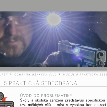
URZY
OCHRANA MĚKKÝCH CÍLŮ
MODUL 5 PRAKTICKÁ SEB
 5 PRAKTICKÁ SEBEOBRANA
ÚVOD DO PROBLEMATIKY:
Školy a školská zařízení představují specifickou
tzv. měkkých cílů – míst s vysokou koncentrac