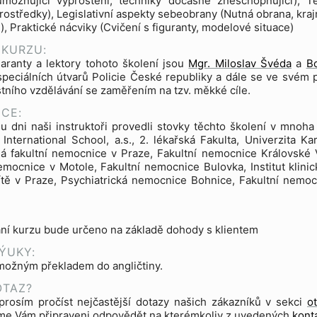
umožňující vyproštění, techniky dočasně zneschopňující), 
ostředky), Legislativní aspekty sebeobrany (Nutná obrana, kraj
), Praktické nácviky (Cvičení s figuranty, modelové situace)
 KURZU:
aranty a lektory tohoto školení jsou
Mgr. Miloslav Švéda
a
Bc
peciálních útvarů Policie České republiky a dále se ve svém p
ního vzdělávání se zaměřením na tzv. měkké cíle.
CE:
 dni naši instruktoři provedli stovky těchto školení v mnoha i
International School, a.s., 2. lékařská Fakulta, Univerzita 
 fakultní nemocnice v Praze, Fakultní nemocnice Královské 
emocnice v Motole, Fakultní nemocnice Bulovka, Institut klini
ítě v Praze, Psychiatrická nemocnice Bohnice, Fakultní nemo
ní kurzu bude určeno na základě dohody s klientem
ÝUKY:
možným překladem do angličtiny.
OTAZ?
prosím pročíst nejčastější dotazy našich zákazníků v sekci
o
sme Vám připraveni odpovědět na kterémkoliv z uvedených
kont