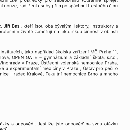
Technické prostředky pro sebeobranu (Obranné spreje,
ní nouze, zadržení osoby při a po spáchání trestného činu
. Jiří Basl
, kteří jsou oba bývalými lektory, instruktory a
rofesním životě zaměřují na lektorskou činnost v oblasti
nstitucích, jako například školská zařízení MČ Praha 11,
Karlova, OPEN GATE – gymnázium a základní škola, s.r.o.,
Vinohrady v Praze, Ústřední vojenská nemocnice Praha,
cké a experimentální medicíny v Praze , Ústav pro péči o
cnice Hradec Králové, Fakultní nemocnice Brno a mnoho
tázky a odpovědi
. Jestliže jste odpověď na svou otázku
aktů
.