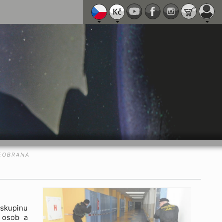
EOBRANA
 skupinu
í osob a