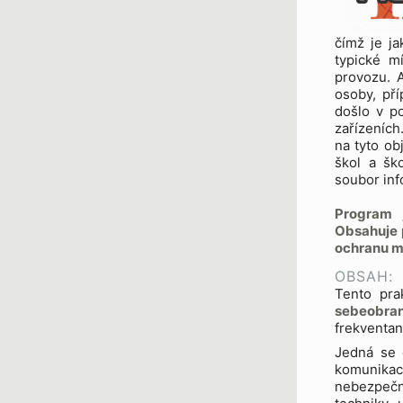
čímž je ja
typické mí
provozu. 
osoby, pří
došlo v p
zařízeních
na tyto ob
škol a šk
soubor inf
Program 
Obsahuje 
ochranu m
OBSAH:
Tento pra
sebeob
frekventan
Jedná se o
komunikac
nebezpečné