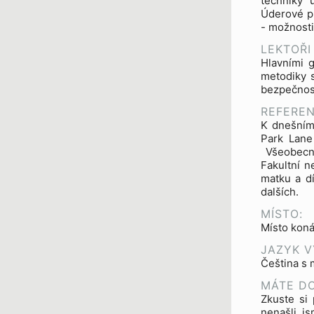
techniky 
Úderové pr
- možnosti
LEKTOŘI
Hlavními g
metodiky s
bezpečnost
REFEREN
K dnešnímu
Park Lane 
Všeobecná
Fakultní n
matku a d
dalších.
MÍSTO:
Místo koná
JAZYK V
Čeština s 
MÁTE D
Zkuste si 
nenašli, j