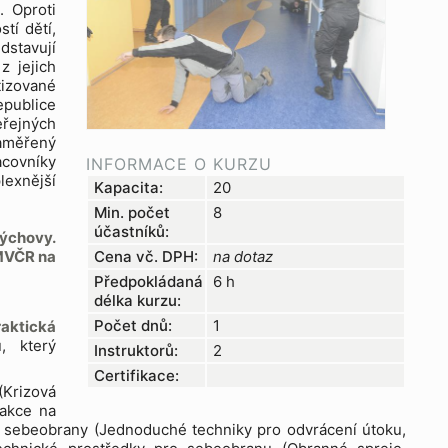
. Oproti
tí dětí,
dstavují
z jejich
tizované
epublice
eřejných
zaměřený
acovníky
INFORMACE O KURZU
lexnější
Kapacita:
20
Min. počet
8
účastníků:
ýchovy.
 MVČR na
Cena vč. DPH:
na dotaz
Předpokládaná
6 h
délka kurzu:
Počet dnů:
1
aktická
, který
Instruktorů:
2
Certifikace:
(Krizová
eakce na
iky sebeobrany (Jednoduché techniky pro odvrácení útoku,