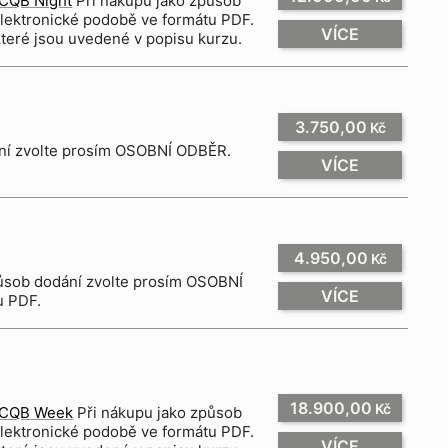
CQB Night
Při nákupu jako způsob
lektronické podobě ve formátu PDF.
VÍCE
které jsou uvedené v popisu kurzu.
3.750,00
Kč
ání zvolte prosím OSOBNÍ ODBĚR.
VÍCE
4.950,00
Kč
způsob dodání zvolte prosím OSOBNÍ
VÍCE
u PDF.
18.900,00
Kč
CQB Week
Při nákupu jako způsob
lektronické podobě ve formátu PDF.
VÍCE