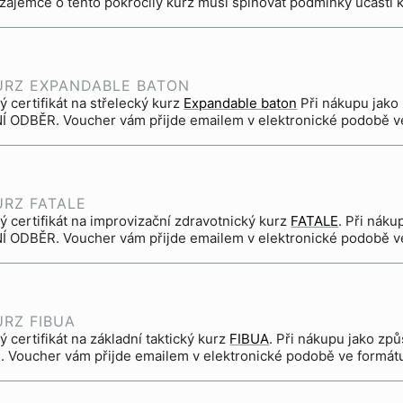
 zájemce o tento pokročilý kurz musí splňovat podmínky účasti 
URZ EXPANDABLE BATON
 certifikát na střelecký kurz
Expandable baton
Při nákupu jako způsob dodání zvolte prosím
 ODBĚR. Voucher vám přijde emailem v elektronické podobě v
URZ FATALE
ý certifikát na improvizační zdravotnický kurz
FATALE
. Při nákupu jako způsob dodání zvolte prosím
 ODBĚR. Voucher vám přijde emailem v elektronické podobě v
URZ FIBUA
 certifikát na základní taktický kurz
FIBUA
. Při nákupu jako způsob dodání zvolte prosím OSOBNÍ
 Voucher vám přijde emailem v elektronické podobě ve formát