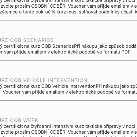
 certifikát na čtyřdenní intenzivní kurz taktické přípravy v noci
 zvolte prosím OSOBNÍ ODBĚR. Voucher vám přijde emailem v e
 zájemce o tento pokročilý kurz musí splňovat podmínky účasti 
URZ CQB SCENARIOS
ý certifikát na kurz CQB ScenariosPři nákupu jako způsob dod
r vám přijde emailem v elektronické podobě ve formátu PDF.
URZ CQB VEHICLE INTERVENTION
ý certifikát na kurz CQB Vehicle interventionPři nákupu jako 
 Voucher vám přijde emailem v elektronické podobě ve formát
URZ CQB WEEK
 certifikát na čtyřdenní intenzivní kurz taktické přípravy v noci
 zvolte prosím OSOBNÍ ODBĚR. Voucher vám přijde emailem v e