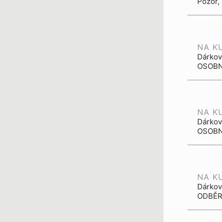
Pozor,
NA K
Dárkový
OSOBNÍ
NA K
Dárkov
OSOBNÍ
NA K
Dárkový
ODBĚR.