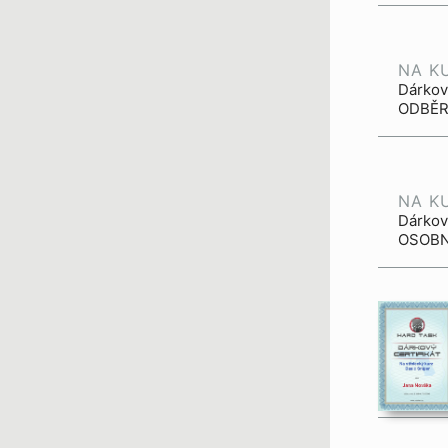
NA K
Dárkov
ODBĚR.
NA K
Dárkový
OSOBNÍ