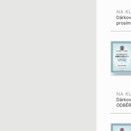
NA K
Dárkov
prosím
NA K
Dárkov
ODBĚR.