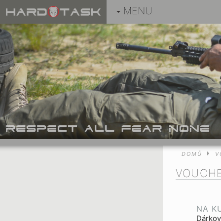
MENU
DOMŮ
V
VOUCH
NA K
Dárkov