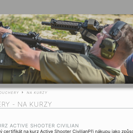
OUCHERY
NA KURZY
ERY
- NA KURZY
URZ ACTIVE SHOOTER CIVILIAN
ý certifikát na kurz Active Shooter CivilianPři nákupu jako zp