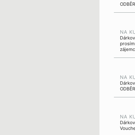
ODBĚR.
NA K
Dárkový
prosím
zájemc
NA K
Dárkový
ODBĚR.
NA K
Dárkov
Vouche