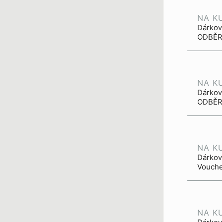
NA K
Dárkov
ODBĚR.
NA K
Dárkový
ODBĚR.
NA KU
Dárkov
Vouche
NA K