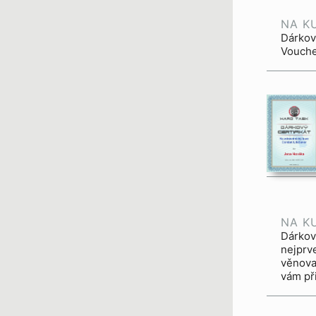
NA K
Dárkov
Vouche
NA K
Dárkov
nejprv
věnovat tuto podmínku
vám př