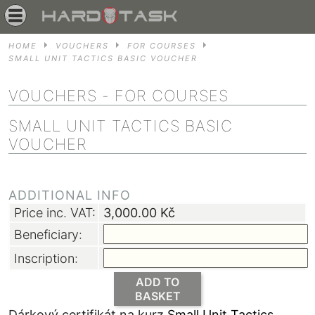
HOME
VOUCHERS
FOR COURSES
SMALL UNIT TACTICS BASIC VOUCHER
VOUCHERS
- FOR COURSES
SMALL UNIT TACTICS BASIC
VOUCHER
ADDITIONAL INFO
Price inc. VAT:
3,000.00
Kč
Beneficiary:
Inscription:
ADD TO
BASKET
Dárkový certifikát na kurz
Small Unit Tactics