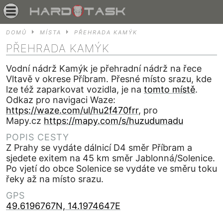
DOMŮ
MÍSTA
PŘEHRADA KAMÝK
PŘEHRADA KAMÝK
Vodní nádrž Kamýk je přehradní nádrž na řece
Vltavě v okrese Příbram. Přesné místo srazu, kde
lze též zaparkovat vozidla, je na
tomto místě
.
Odkaz pro navigaci Waze:
https://waze.com/ul/hu2f470frr
, pro
Mapy.cz
https://mapy.com/s/huzudumadu
POPIS CESTY
Z Prahy se vydáte dálnicí D4 směr Příbram a
sjedete exitem na 45 km směr Jablonná/Solenice.
Po vjetí do obce Solenice se vydáte ve směru toku
řeky až na místo srazu.
GPS
49.6196767N, 14.1974647E