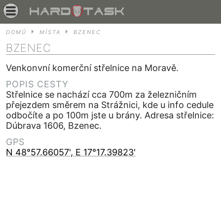
DOMŮ
MÍSTA
BZENEC
BZENEC
Venkonvní komerční střelnice na Moravě.
POPIS CESTY
Střelnice se nachází cca 700m za železničním
přejezdem směrem na Strážnici, kde u info cedule
odbočíte a po 100m jste u brány. Adresa střelnice:
Dúbrava 1606, Bzenec.
GPS
N 48°57.66057', E 17°17.39823'