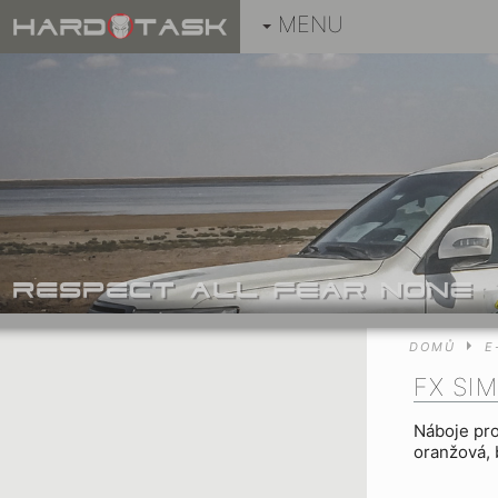
MENU
DOMŮ
E
FX SI
Náboje pro
oranžová, b