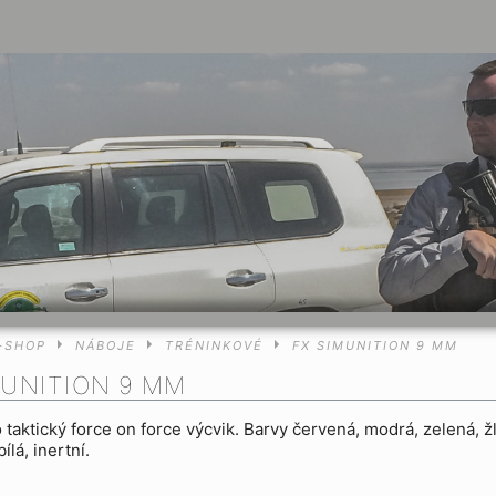
-SHOP
NÁBOJE
TRÉNINKOVÉ
FX SIMUNITION 9 MM
MUNITION 9 MM
 taktický force on force výcvik. Barvy červená, modrá, zelená, žl
ílá, inertní.