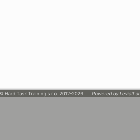
© Hard Task Training s.r.o. 2012-2026
Powered by Leviatha