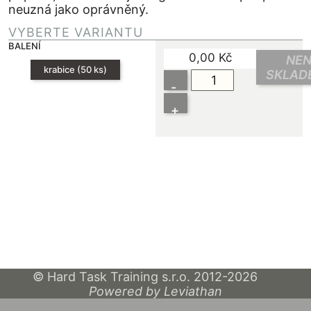
neuzná jako oprávněný.
VYBERTE VARIANTU
BALENÍ
0,00
Kč
NEN
krabice (50 ks)
SKLAD
-
+
© Hard Task Training s.r.o. 2012-2026
Powered by Leviathan