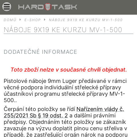
DOMŮ
E-SHOP
NÁBOJE 9X19 KE KURZU MV-1-500
NÁBOJE 9X19 KE KURZU MV-1-500
DODATEČNÉ INFORMACE
Toto zboží nelze v současné chvíli objednat.
Pistolové náboje 9mm Luger předávané v rámci
věcné podpora individuální střelecké přípravy
účastníkovi programu střelecké přípravy MV-1-
500..
Čerpání této položky se řídí
Nařízením vlády č.
255/2021 Sb § 19 odst. 2
a dalšími právními
předpisy. Objednáním této položky se zákazník
zavazuje na výzvu doplatit plnou cenu střeliva v
případě, že zastřešující orgán nárok na podporu