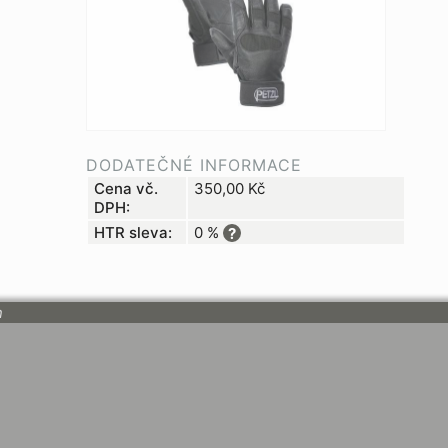
DODATEČNÉ INFORMACE
Cena vč.
350,00
Kč
DPH:
HTR sleva:
0 %
?
n