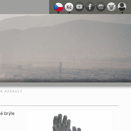
IR ASSAULT
é brýle