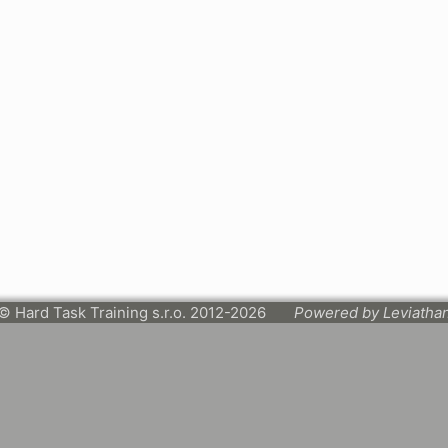
© Hard Task Training s.r.o. 2012-2026
Powered by Leviatha