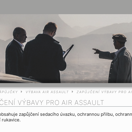
ÁPŮJČKY
VÝBAVA AIR ASSAULT
ZAPŮJČENÍ VÝBAVY PRO A
ČENÍ VÝBAVY PRO AIR ASSAULT
obsahuje zapůjčení sedacího úvazku, ochrannou přilbu, ochrann
í rukavice.