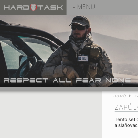
MENU
DOMŮ
Z
ZAPŮJ
Tento set 
a slaňovac